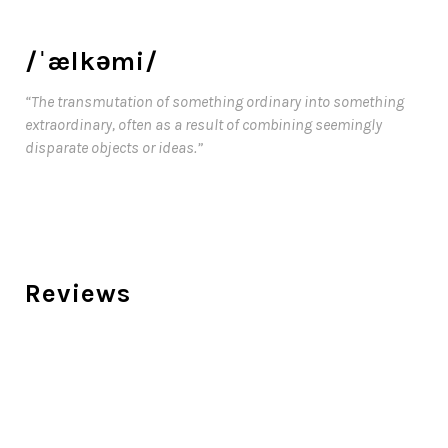
/ˈælkəmi/
“The transmutation of something ordinary into something
extraordinary, often as a result of combining seemingly
disparate objects or ideas.”
Reviews